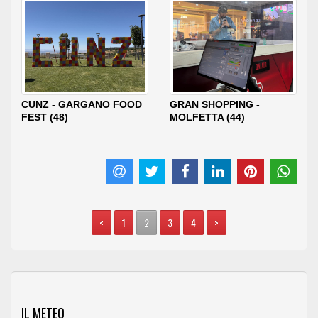
CUNZ - GARGANO FOOD
GRAN SHOPPING -
FEST (48)
MOLFETTA (44)
<
1
2
3
4
>
IL METEO