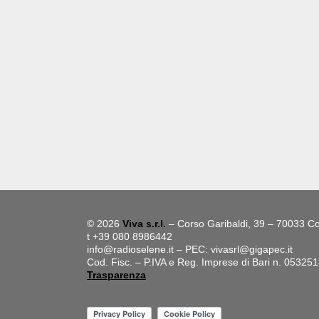
© 2026
Viva s.r.l.
– Corso Garibaldi, 39 – 70033 Co
t +39 080 8986442
info@radioselene.it
– PEC:
vivasrl@gigapec.it
Cod. Fisc. – P.IVA e Reg. Imprese di Bari n. 05325
Trasparenza