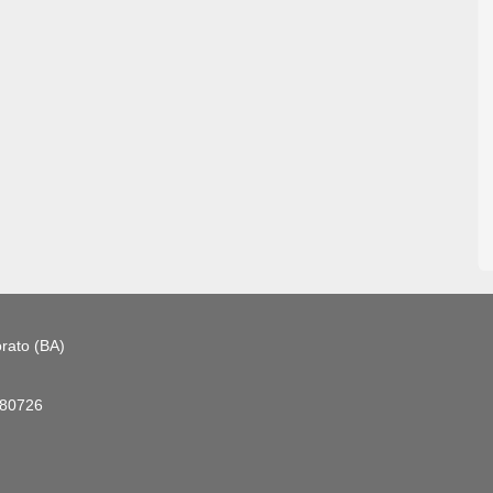
rato (BA)
180726