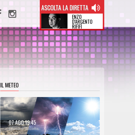
ASCOLTA LA DIRETTA
ENZO
D'ARGENTO
RIFIFÌ
IL METEO
METEO:
07 AGO 19:45
00:25
00:00
Clicca e ascolta