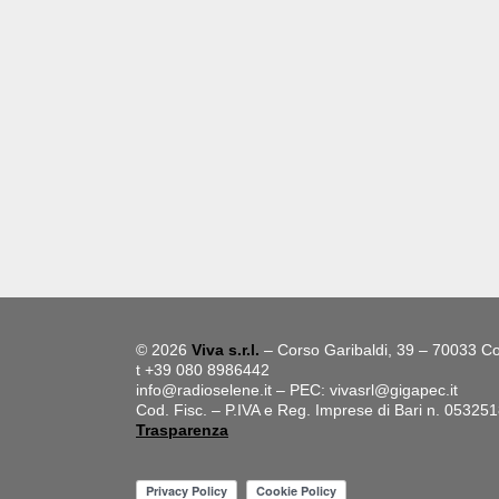
© 2026
Viva s.r.l.
– Corso Garibaldi, 39 – 70033 Co
t +39 080 8986442
info@radioselene.it
– PEC:
vivasrl@gigapec.it
Cod. Fisc. – P.IVA e Reg. Imprese di Bari n. 05325
Trasparenza