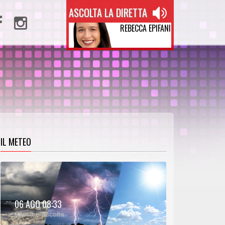
ASCOLTA LA DIRETTA
REBECCA EPIFANI
IL METEO
METEO:
06 AGO 08:33
00:31
00:00
Clicca e ascolta