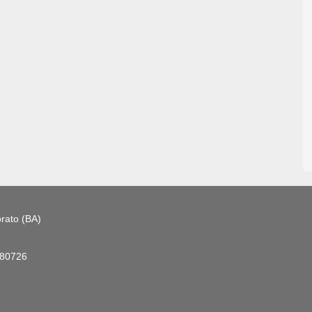
rato (BA)
180726