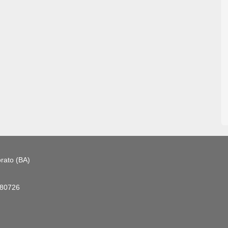
rato (BA)
180726