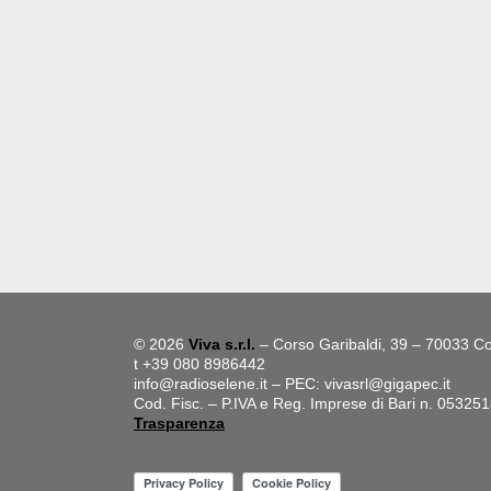
© 2026
Viva s.r.l.
– Corso Garibaldi, 39 – 70033 Co
t +39 080 8986442
info@radioselene.it
– PEC:
vivasrl@gigapec.it
Cod. Fisc. – P.IVA e Reg. Imprese di Bari n. 05325
Trasparenza