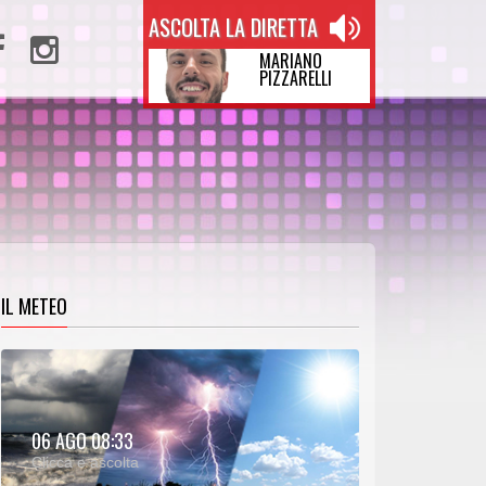
ASCOLTA LA DIRETTA
MARIANO
PIZZARELLI
IL METEO
METEO:
06 AGO 08:33
00:31
00:00
Clicca e ascolta