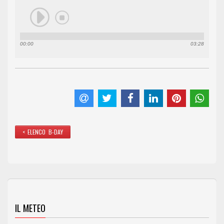
00:00
03:28
< ELENCO B-DAY
IL METEO