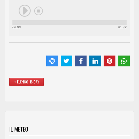
00:00
01:42
< ELENCO B-DAY
IL METEO