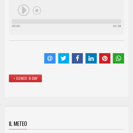
00:00
01:38
< ELENCO B-DAY
IL METEO