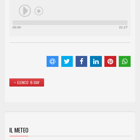
00:00
01:27
< ELENCO B-DAY
IL METEO