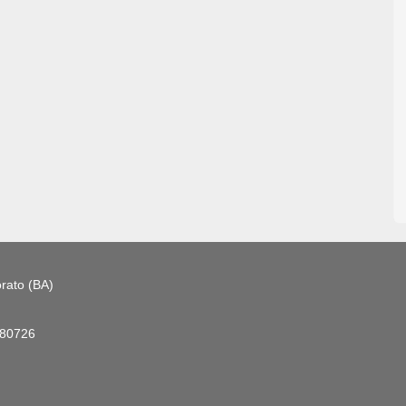
rato (BA)
180726