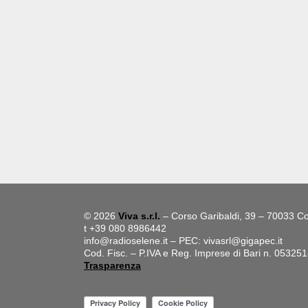
© 2026
Viva s.r.l.
– Corso Garibaldi, 39 – 70033 Co
t +39 080 8986442
info@radioselene.it
– PEC:
vivasrl@gigapec.it
Cod. Fisc. – P.IVA e Reg. Imprese di Bari n. 05325
Trasparenza