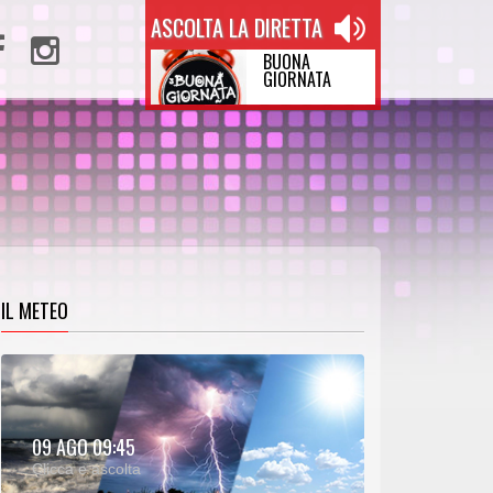
ASCOLTA LA DIRETTA
BUONA
GIORNATA
IL METEO
METEO:
09 AGO 09:45
00:25
00:00
Clicca e ascolta