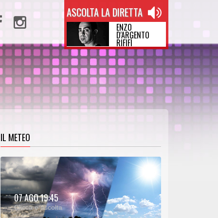
ASCOLTA LA DIRETTA
ENZO
D'ARGENTO
RIFIFÌ
IL METEO
METEO:
07 AGO 19:45
00:25
00:00
Clicca e ascolta