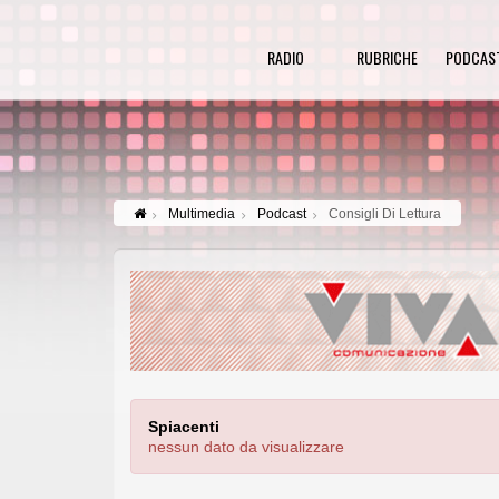
RADIO
RUBRICHE
PODCAS
Multimedia
Podcast
Consigli Di Lettura
Spiacenti
nessun dato da visualizzare