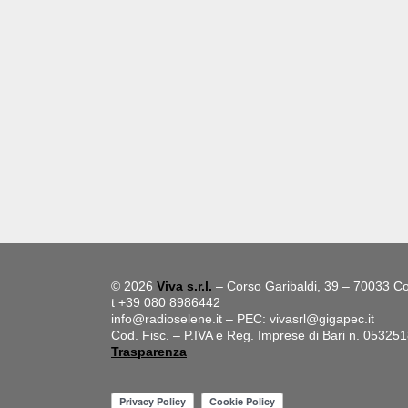
© 2026
Viva s.r.l.
– Corso Garibaldi, 39 – 70033 Co
t +39 080 8986442
info@radioselene.it
– PEC:
vivasrl@gigapec.it
Cod. Fisc. – P.IVA e Reg. Imprese di Bari n. 05325
Trasparenza