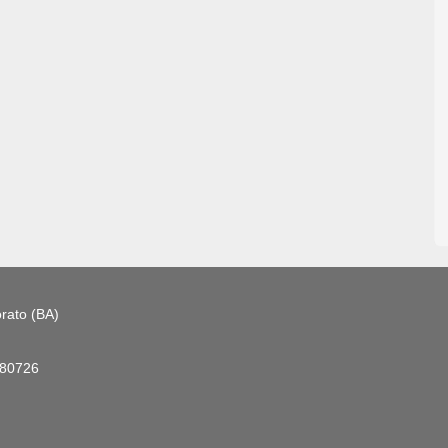
rato (BA)
180726