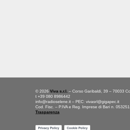
© 2026
Viva s.r.l.
– Corso Garibaldi, 39 – 70033 Co
t +39 080 8986442
info@radioselene.it
– PEC:
vivasrl@gigapec.it
Cod. Fisc. – P.IVA e Reg. Imprese di Bari n. 05325
Trasparenza