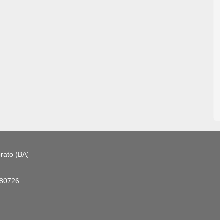
rato (BA)
180726