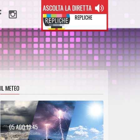
ASCOLTA LA DIRETTA
REPLICHE
IL METEO
METEO:
05 AGO 19:45
00:26
00:00
Clicca e ascolta