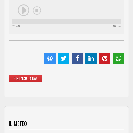
00:00
01:30
< ELENCO B-DAY
IL METEO