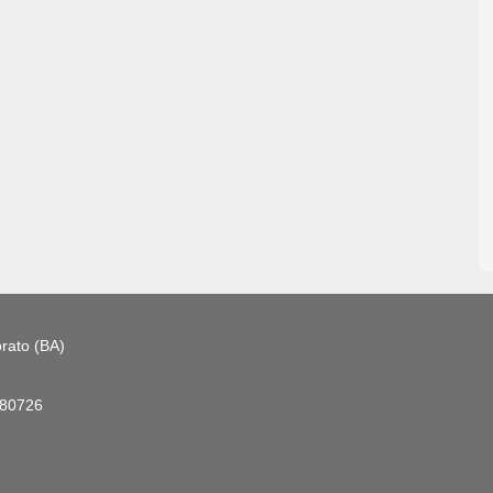
rato (BA)
180726