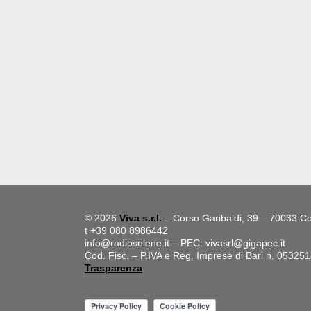
© 2026
Viva s.r.l.
– Corso Garibaldi, 39 – 70033 Co
t +39 080 8986442
info@radioselene.it
– PEC:
vivasrl@gigapec.it
Cod. Fisc. – P.IVA e Reg. Imprese di Bari n. 05325
Trasparenza