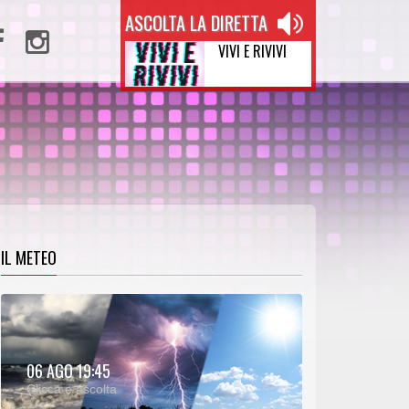
ASCOLTA LA DIRETTA
VIVI E RIVIVI
IL METEO
METEO:
06 AGO 19:45
00:27
00:00
Clicca e ascolta