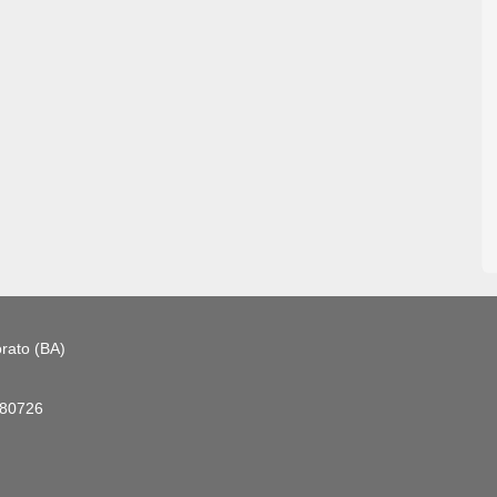
rato (BA)
180726