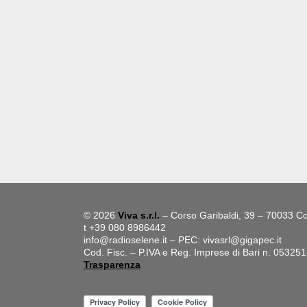
© 2026
Viva s.r.l.
– Corso Garibaldi, 39 – 70033 Co
t +39 080 8986442
info@radioselene.it
– PEC:
vivasrl@gigapec.it
Cod. Fisc. – P.IVA e Reg. Imprese di Bari n. 05325
Trasparenza