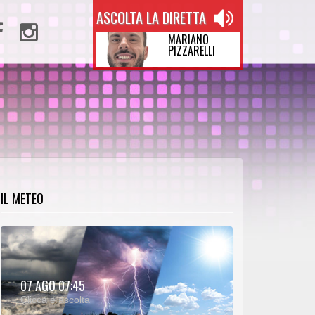
ASCOLTA LA DIRETTA
MARIANO
PIZZARELLI
IL METEO
METEO:
07 AGO 07:45
00:27
00:00
Clicca e ascolta