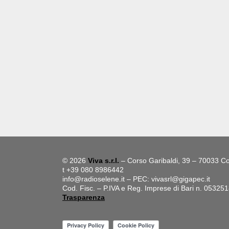
© 2026
Viva s.r.l.
– Corso Garibaldi, 39 – 70033 Co
t +39 080 8986442
info@radioselene.it
– PEC:
vivasrl@gigapec.it
Cod. Fisc. – P.IVA e Reg. Imprese di Bari n. 05325
Trasparenza