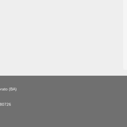
rato (BA)
180726