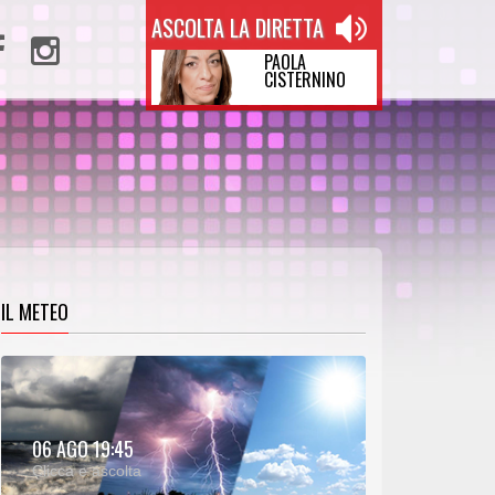
ASCOLTA LA DIRETTA
PAOLA
CISTERNINO
IL METEO
METEO:
06 AGO 19:45
00:27
00:00
Clicca e ascolta