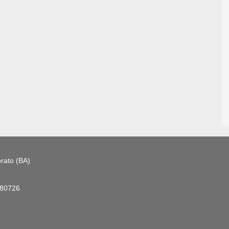
rato (BA)
180726