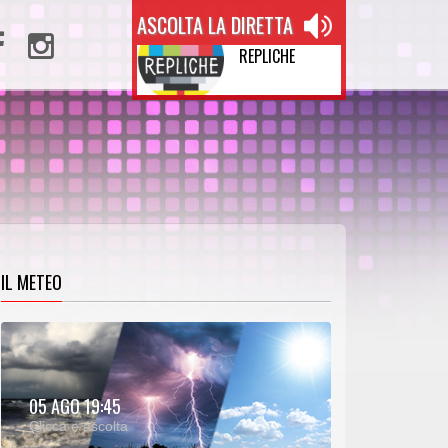
ASCOLTA LA DIRETTA
REPLICHE
IL METEO
METEO:
05 AGO 19:45
00:26
00:00
Clicca e ascolta