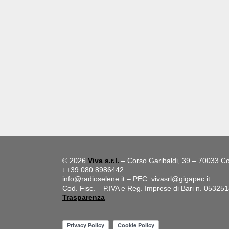
© 2026
Viva s.r.l.
– Corso Garibaldi, 39 – 70033 Co
t +39 080 8986442
info@radioselene.it
– PEC:
vivasrl@gigapec.it
Cod. Fisc. – P.IVA e Reg. Imprese di Bari n. 05325
Trasparenza