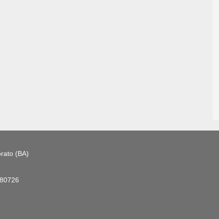
rato (BA)
180726