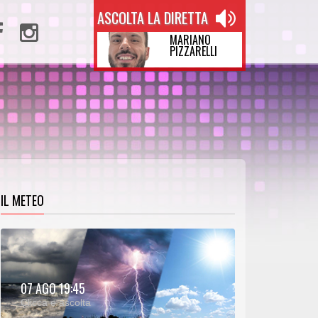
ASCOLTA LA DIRETTA
MARIANO
PIZZARELLI
IL METEO
METEO:
07 AGO 19:45
00:25
00:00
Clicca e ascolta