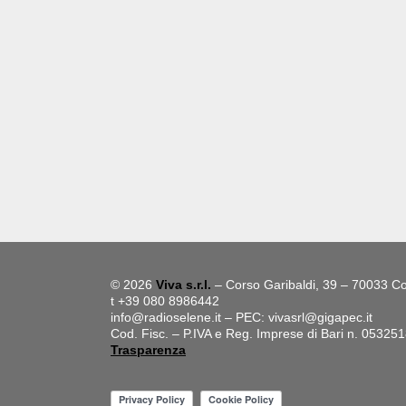
© 2026
Viva s.r.l.
– Corso Garibaldi, 39 – 70033 Co
t +39 080 8986442
info@radioselene.it
– PEC:
vivasrl@gigapec.it
Cod. Fisc. – P.IVA e Reg. Imprese di Bari n. 05325
Trasparenza