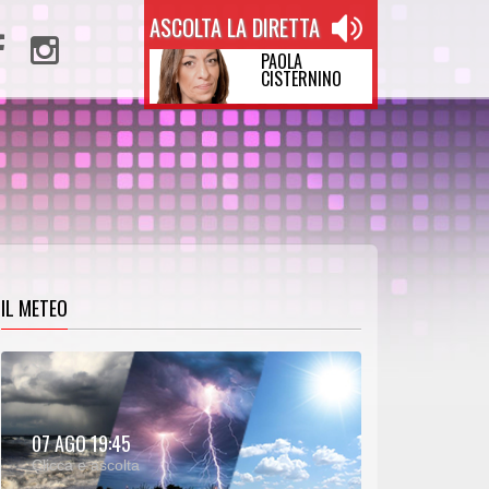
ASCOLTA LA DIRETTA
PAOLA
CISTERNINO
IL METEO
METEO:
07 AGO 19:45
00:25
00:00
Clicca e ascolta