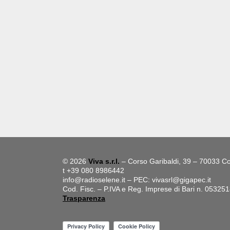
© 2026
Viva s.r.l.
– Corso Garibaldi, 39 – 70033 Co
t +39 080 8986442
info@radioselene.it
– PEC:
vivasrl@gigapec.it
Cod. Fisc. – P.IVA e Reg. Imprese di Bari n. 05325
Trasparenza