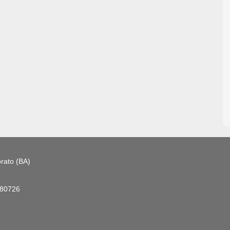
rato (BA)
180726