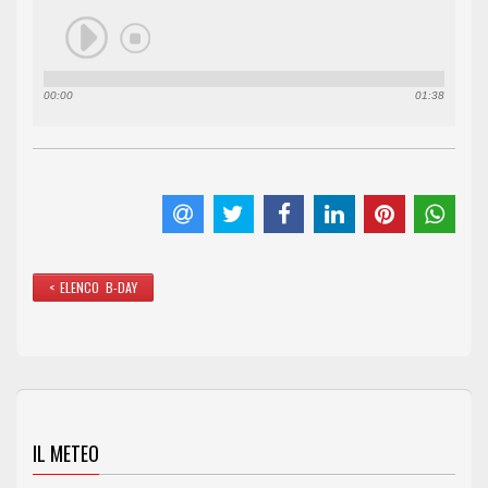
00:00
01:38
< ELENCO B-DAY
IL METEO