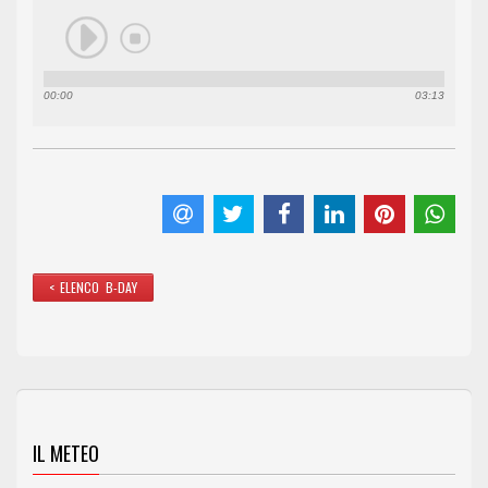
00:00
03:13
< ELENCO B-DAY
IL METEO