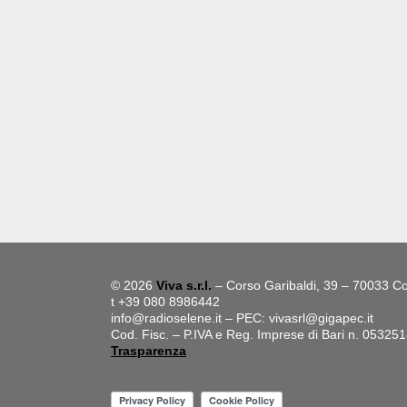
© 2026
Viva s.r.l.
– Corso Garibaldi, 39 – 70033 Co
t +39 080 8986442
info@radioselene.it
– PEC:
vivasrl@gigapec.it
Cod. Fisc. – P.IVA e Reg. Imprese di Bari n. 05325
Trasparenza