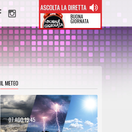
ASCOLTA LA DIRETTA
BUONA
GIORNATA
IL METEO
METEO:
07 AGO 19:45
00:25
00:00
Clicca e ascolta