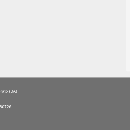
rato (BA)
180726