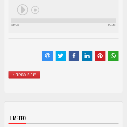
00:00
02:44
< ELENCO B-DAY
IL METEO