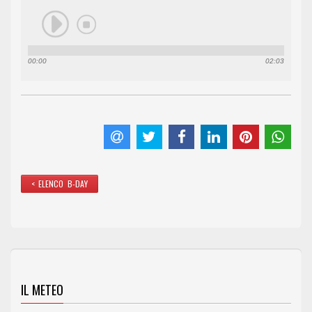
00:00
02:03
< ELENCO B-DAY
IL METEO