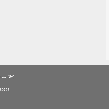
rato (BA)
180726