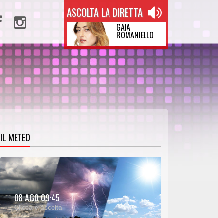
ASCOLTA LA DIRETTA
GAIA
ROMANIELLO
IL METEO
METEO:
08 AGO 09:45
00:25
00:00
Clicca e ascolta