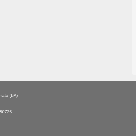
rato (BA)
180726