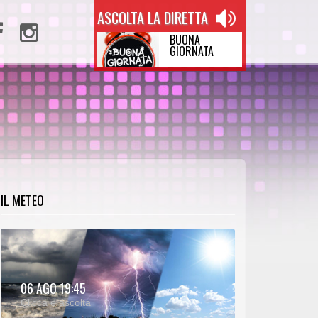
ASCOLTA LA DIRETTA
BUONA
GIORNATA
IL METEO
METEO:
06 AGO 19:45
00:27
00:00
Clicca e ascolta