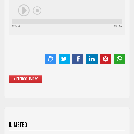
00:00
01:16
< ELENCO B-DAY
IL METEO