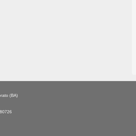
rato (BA)
180726