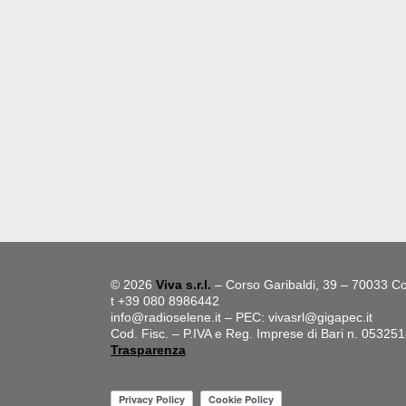
© 2026
Viva s.r.l.
– Corso Garibaldi, 39 – 70033 Co
t +39 080 8986442
info@radioselene.it
– PEC:
vivasrl@gigapec.it
Cod. Fisc. – P.IVA e Reg. Imprese di Bari n. 05325
Trasparenza