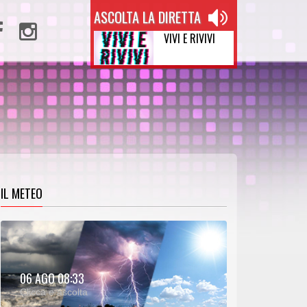
ASCOLTA LA DIRETTA
VIVI E RIVIVI
IL METEO
METEO:
06 AGO 08:33
00:31
00:00
Clicca e ascolta