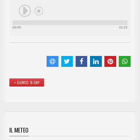
00:00
01:22
< ELENCO B-DAY
IL METEO