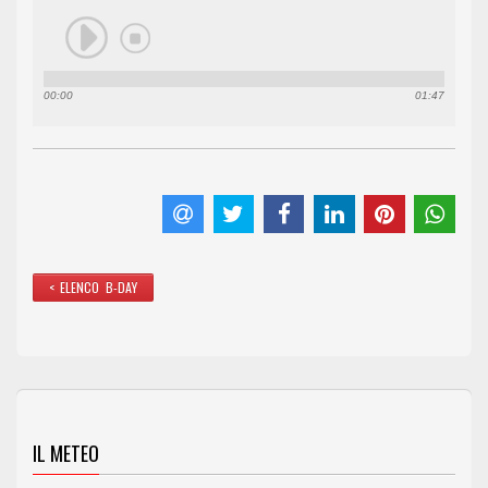
00:00
01:47
< ELENCO B-DAY
IL METEO