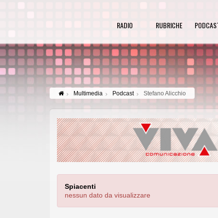
RADIO
RUBRICHE
PODCAS
Multimedia
Podcast
Stefano Alicchio
Spiacenti
nessun dato da visualizzare