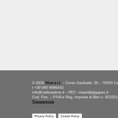
© 2026
Viva s.r.l.
– Corso Garibaldi, 39 – 70033 Co
t +39 080 8986442
info@radioselene.it
– PEC:
vivasrl@gigapec.it
Cod. Fisc. – P.IVA e Reg. Imprese di Bari n. 05325
Trasparenza