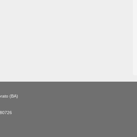
rato (BA)
180726