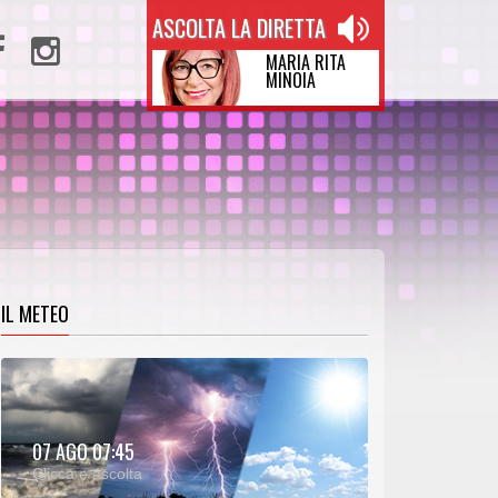
ASCOLTA LA DIRETTA
MARIA RITA
MINOIA
IL METEO
METEO:
07 AGO 07:45
00:27
00:00
Clicca e ascolta