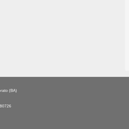
rato (BA)
180726