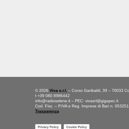
© 2026
Viva s.r.l.
– Corso Garibaldi, 39 – 70033 Co
t +39 080 8986442
info@radioselene.it
– PEC:
vivasrl@gigapec.it
Cod. Fisc. – P.IVA e Reg. Imprese di Bari n. 05325
Trasparenza