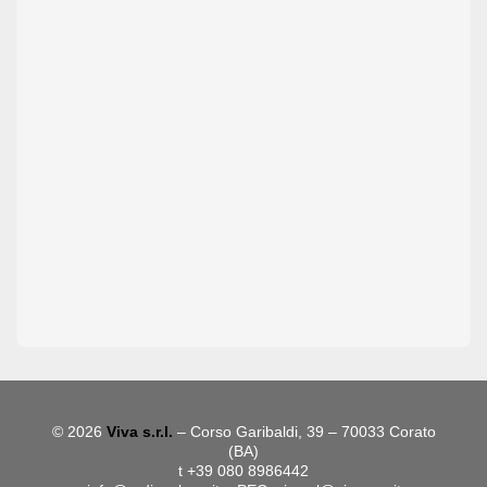
© 2026
Viva s.r.l.
– Corso Garibaldi, 39 – 70033 Corato
(BA)
t +39 080 8986442