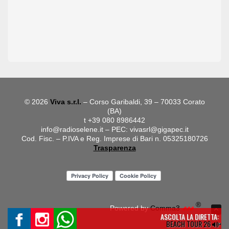
© 2026
Viva s.r.l.
– Corso Garibaldi, 39 – 70033 Corato
(BA)
t +39 080 8986442
info@radioselene.it
– PEC:
vivasrl@gigapec.it
Cod. Fisc. – P.IVA e Reg. Imprese di Bari n. 05325180726
Trasparenza
®
Powered by
Comma3
ASCOLTA LA DIRETTA:
BEACH TOUR 26