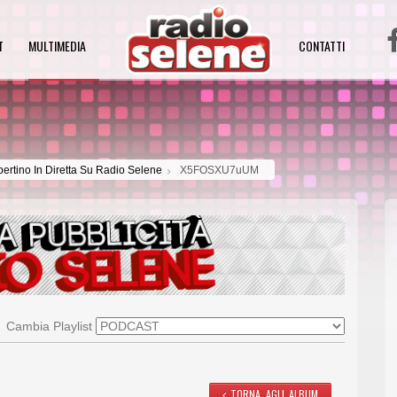
T
MULTIMEDIA
CONTATTI
pertino In Diretta Su Radio Selene
X5FOSXU7uUM
Cambia Playlist
TORNA AGLI ALBUM