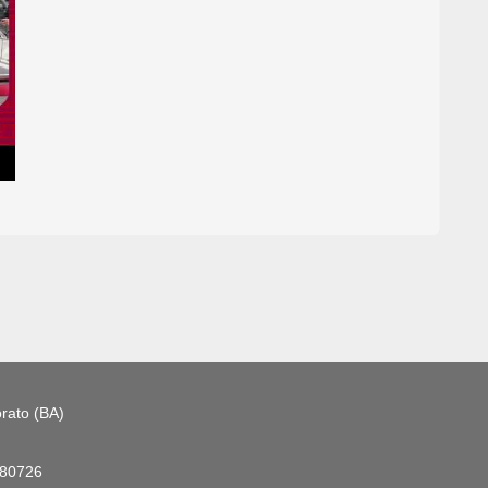
rato (BA)
180726