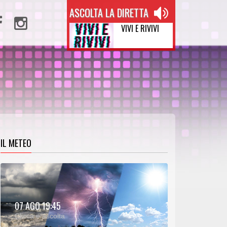
ASCOLTA LA DIRETTA
VIVI E RIVIVI
IL METEO
METEO:
07 AGO 19:45
00:25
00:00
Clicca e ascolta