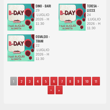
DINO - BARI
TERESA -
LECCE
29
LUGLIO
24
2026 - H
LUGLIO
11:30
2026 - H
11:30
OSVALDO -
TRANI
22
LUGLIO
2026 - H
11:30
1
2
3
4
5
6
7
8
9
10
11
>
»