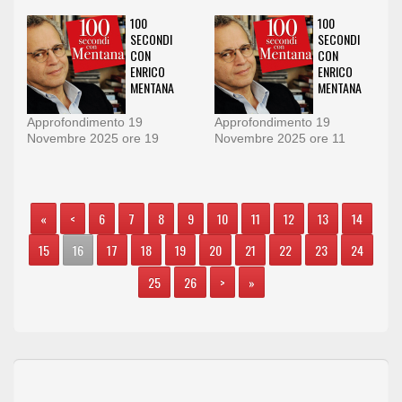
100
100
SECONDI
SECONDI
CON
CON
ENRICO
ENRICO
MENTANA
MENTANA
Approfondimento 19
Approfondimento 19
Novembre 2025 ore 19
Novembre 2025 ore 11
«
<
6
7
8
9
10
11
12
13
14
15
16
17
18
19
20
21
22
23
24
25
26
>
»