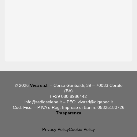
© 2026
Viva s.r.l.
– Corso Garibaldi, 39 – 70033 Corato
(BA)
t +39 080 8986442
info@radioselene.it
– PEC:
vivasrl@gigapec.it
Cod. Fisc. – P.IVA e Reg. Imprese di Bari n. 05325180726
Trasparenza
Privacy Policy
Cookie Policy