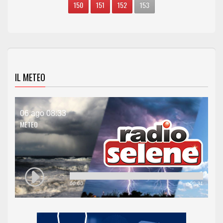
150
151
152
153
IL METEO
06 ago 08:33
METEO
00:00
00:31