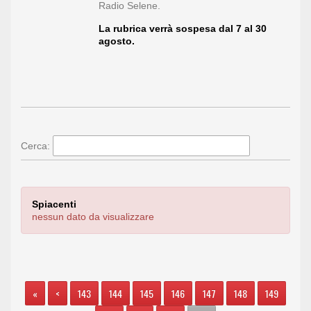
Radio Selene.
La rubrica verrà sospesa dal 7 al 30
agosto.
Cerca:
Spiacenti
nessun dato da visualizzare
«
<
143
144
145
146
147
148
149