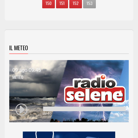
150
151
152
153
IL METEO
09 ago 09:45
METEO
00:00
00:25