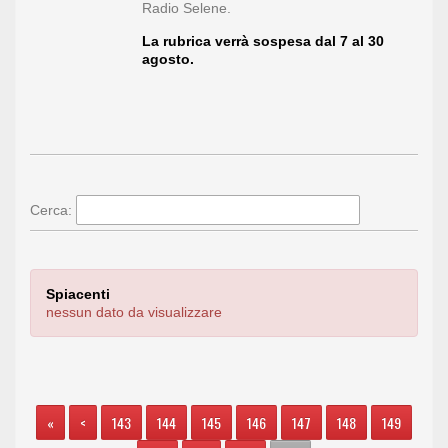
Radio Selene.
La rubrica verrà sospesa dal 7 al 30
agosto.
Cerca:
Spiacenti
nessun dato da visualizzare
«
<
143
144
145
146
147
148
149