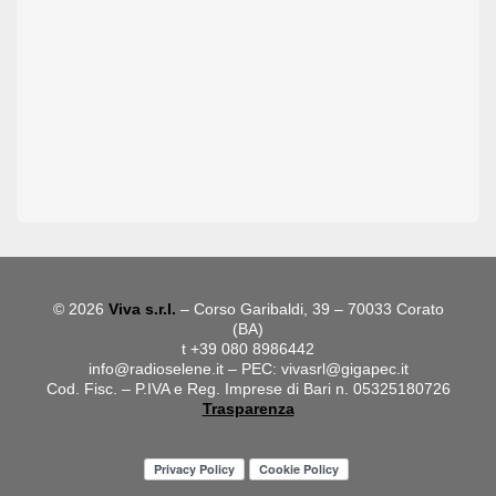
© 2026
Viva s.r.l.
– Corso Garibaldi, 39 – 70033 Corato
(BA)
t +39 080 8986442
info@radioselene.it
– PEC:
vivasrl@gigapec.it
Cod. Fisc. – P.IVA e Reg. Imprese di Bari n. 05325180726
Trasparenza