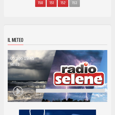
150
151
152
153
IL METEO
05 ago 19:45
METEO
00:00
00:26