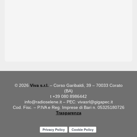
© 2026
Viva s.r.l.
– Corso Garibaldi, 39 – 70033 Corato
(BA)
t +39 080 8986442
info@radioselene.it
– PEC:
vivasrl@gigapec.it
Cod. Fisc. – P.IVA e Reg. Imprese di Bari n. 05325180726
Trasparenza