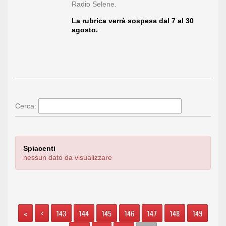
Radio Selene.
La rubrica verrà sospesa dal 7 al 30
agosto.
Cerca:
Spiacenti
nessun dato da visualizzare
«
<
143
144
145
146
147
148
149