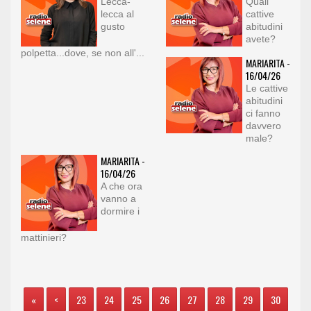
Lecca-
Quali
lecca al
cattive
gusto
abitudini
avete?
polpetta...dove, se non all'...
MARIARITA -
16/04/26
Le cattive
abitudini
ci fanno
davvero
male?
MARIARITA -
16/04/26
A che ora
vanno a
dormire i
mattinieri?
«
<
23
24
25
26
27
28
29
30