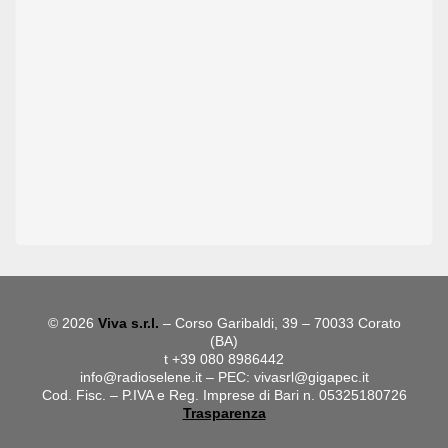
© 2026
Viva s.r.l.
– Corso Garibaldi, 39 – 70033 Corato
(BA)
t +39 080 8986442
info@radioselene.it
– PEC:
vivasrl@gigapec.it
Cod. Fisc. – P.IVA e Reg. Imprese di Bari n. 05325180726
Trasparenza