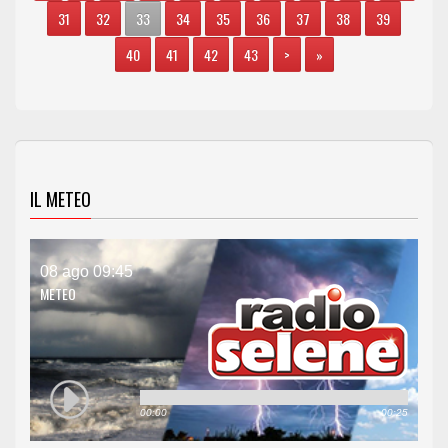
31
32
33
34
35
36
37
38
39
40
41
42
43
>
»
IL METEO
08 ago 09:45
METEO
00:00
00:25