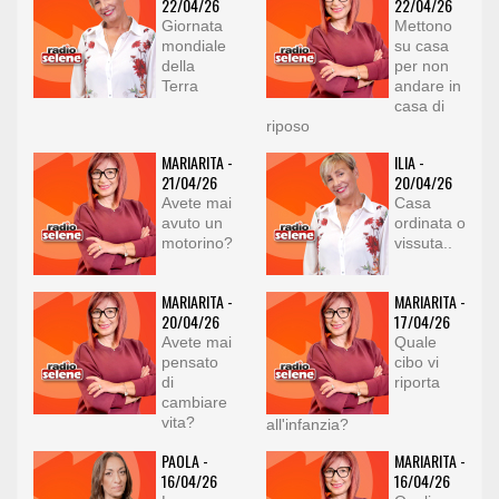
22/04/26
22/04/26
Giornata
Mettono
mondiale
su casa
della
per non
Terra
andare in
casa di
riposo
MARIARITA -
ILIA -
21/04/26
20/04/26
Avete mai
Casa
avuto un
ordinata o
motorino?
vissuta..
MARIARITA -
MARIARITA -
20/04/26
17/04/26
Avete mai
Quale
pensato
cibo vi
di
riporta
cambiare
vita?
all'infanzia?
PAOLA -
MARIARITA -
16/04/26
16/04/26