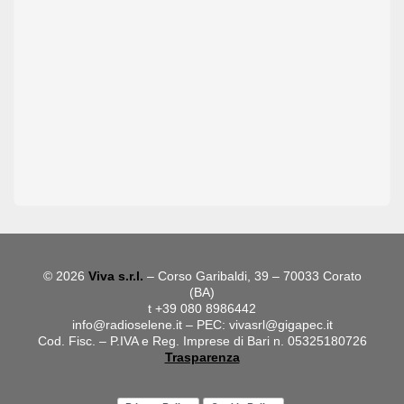
© 2026
Viva s.r.l.
– Corso Garibaldi, 39 – 70033 Corato
(BA)
t +39 080 8986442
info@radioselene.it
– PEC:
vivasrl@gigapec.it
Cod. Fisc. – P.IVA e Reg. Imprese di Bari n. 05325180726
Trasparenza