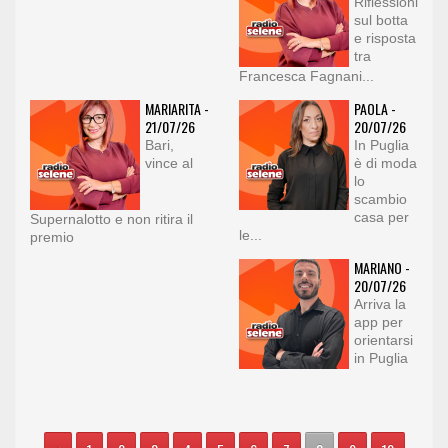
Riflessioni
sul botta
e risposta
tra
Francesca Fagnani...
MARIARITA -
PAOLA -
21/07/26
20/07/26
Bari,
In Puglia
vince al
è di moda
lo
scambio
casa per
Supernalotto e non ritira il
le...
premio
MARIANO -
20/07/26
Arriva la
app per
orientarsi
in Puglia