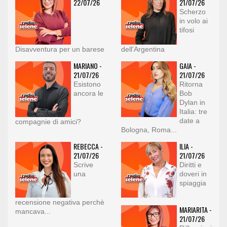
22/07/26
21/07/26
Scherzo
in volo ai
tifosi
Disavventura per un barese
dell'Argentina
MARIANO -
GAIA -
21/07/26
21/07/26
Esistono
Ritorna
ancora le
Bob
Dylan in
Italia: tre
date a
compagnie di amici?
Bologna, Roma...
REBECCA -
ILIA -
21/07/26
21/07/26
Scrive
Diritti e
una
doveri in
spiaggia
recensione negativa perchè
MARIARITA -
mancava...
21/07/26