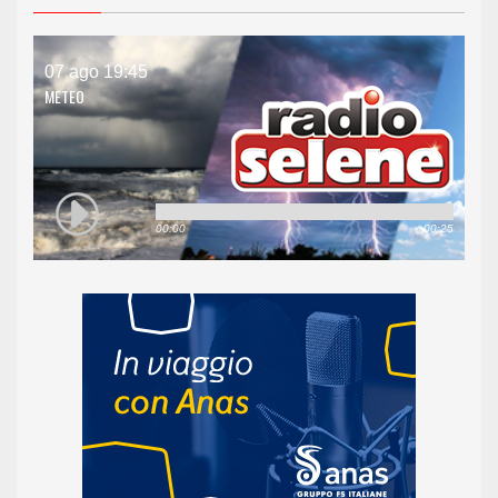
07 ago 19:45
METEO
00:00
00:25