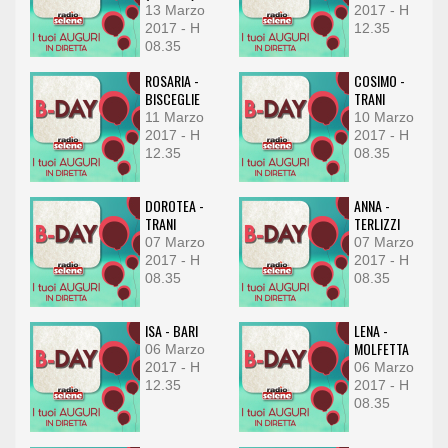
13 Marzo
2017 - H
2017 - H
12.35
08.35
ROSARIA -
COSIMO -
BISCEGLIE
TRANI
11 Marzo
10 Marzo
2017 - H
2017 - H
12.35
08.35
DOROTEA -
ANNA -
TRANI
TERLIZZI
07 Marzo
07 Marzo
2017 - H
2017 - H
08.35
08.35
ISA - BARI
LENA -
MOLFETTA
06 Marzo
2017 - H
06 Marzo
12.35
2017 - H
08.35