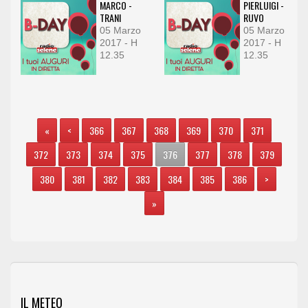
MARCO -
PIERLUIGI -
TRANI
RUVO
05 Marzo
05 Marzo
2017 - H
2017 - H
12.35
12.35
«
<
366
367
368
369
370
371
372
373
374
375
376
377
378
379
380
381
382
383
384
385
386
>
»
IL METEO