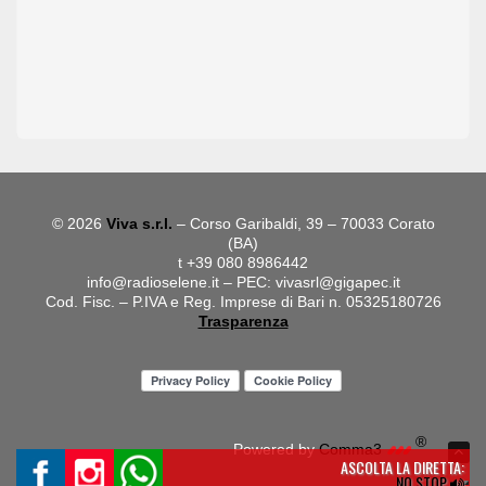
© 2026
Viva s.r.l.
– Corso Garibaldi, 39 – 70033 Corato
(BA)
t +39 080 8986442
info@radioselene.it
– PEC:
vivasrl@gigapec.it
Cod. Fisc. – P.IVA e Reg. Imprese di Bari n. 05325180726
Trasparenza
®
Powered by
Comma3
ASCOLTA LA DIRETTA:
NO STOP