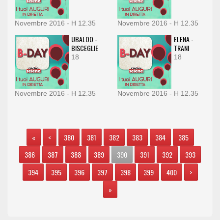
Novembre 2016 - H 12.35
Novembre 2016 - H 12.35
UBALDO -
ELENA -
BISCEGLIE
TRANI
18
18
Novembre 2016 - H 12.35
Novembre 2016 - H 12.35
«
<
380
381
382
383
384
385
386
387
388
389
390
391
392
393
394
395
396
397
398
399
400
>
»