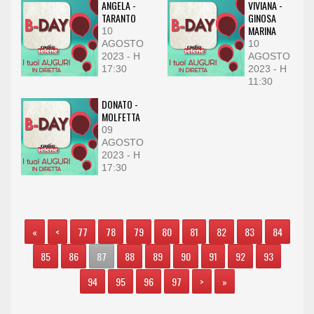
ANGELA -
VIVIANA -
TARANTO
GINOSA
MARINA
10
AGOSTO
10
2023 - H
AGOSTO
17:30
2023 - H
11:30
DONATO -
MOLFETTA
09
AGOSTO
2023 - H
17:30
«
<
77
78
79
80
81
82
83
84
85
86
87
88
89
90
91
92
93
94
95
96
97
>
»