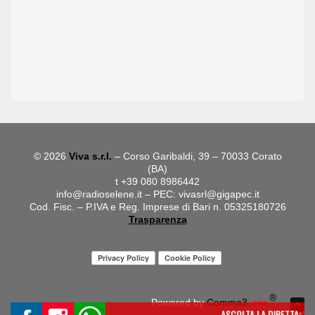
© 2026
Viva s.r.l.
– Corso Garibaldi, 39 – 70033 Corato
(BA)
t +39 080 8986442
info@radioselene.it
– PEC:
vivasrl@gigapec.it
Cod. Fisc. – P.IVA e Reg. Imprese di Bari n. 05325180726
Trasparenza
®
Powered by
Comma3
ASCOLTA LA DIRETTA: