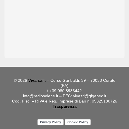
© 2026
Viva s.r.l.
– Corso Garibaldi, 39 – 70033 Corato
(BA)
t +39 080 8986442
info@radioselene.it
– PEC:
vivasrl@gigapec.it
Cod. Fisc. – P.IVA e Reg. Imprese di Bari n. 05325180726
Trasparenza