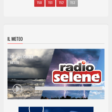
150
151
152
153
IL METEO
06 ago 08:33
METEO
00:00
00:31