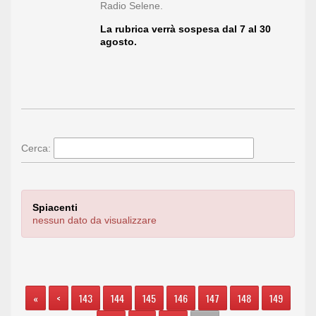
Radio Selene.
La rubrica verrà sospesa dal 7 al 30
agosto.
Cerca:
Spiacenti
nessun dato da visualizzare
«
<
143
144
145
146
147
148
149