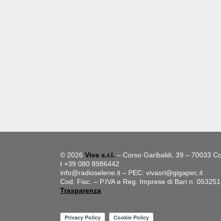
© 2026
Viva s.r.l.
– Corso Garibaldi, 39 – 70033 Co
t +39 080 8986442
info@radioselene.it
– PEC:
vivasrl@gigapec.it
Cod. Fisc. – P.IVA e Reg. Imprese di Bari n. 05325
Trasparenza