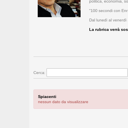
politica, economia, so
"100 secondi con Enri
Dal lunedì al venerdì 
La rubrica verrà sos
Cerca:
Spiacenti
nessun dato da visualizzare