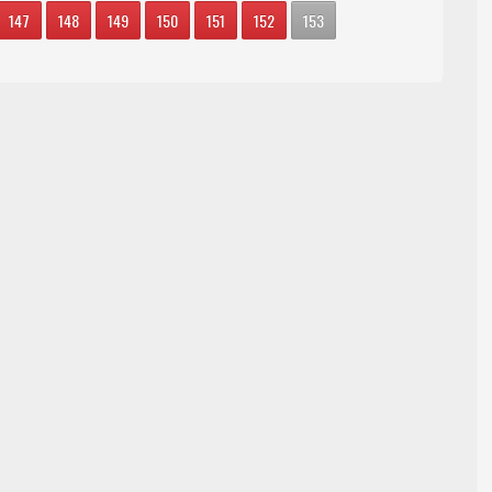
147
148
149
150
151
152
153