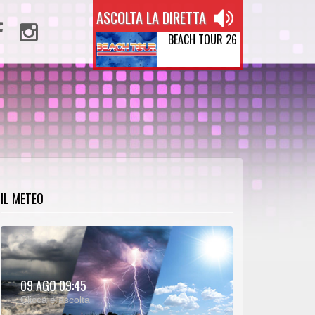
ASCOLTA LA DIRETTA
BEACH TOUR 26
IL METEO
METEO:
09 AGO 09:45
00:25
00:00
Clicca e ascolta