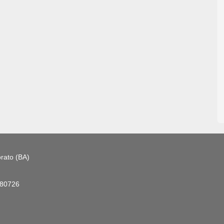
rato (BA)
180726