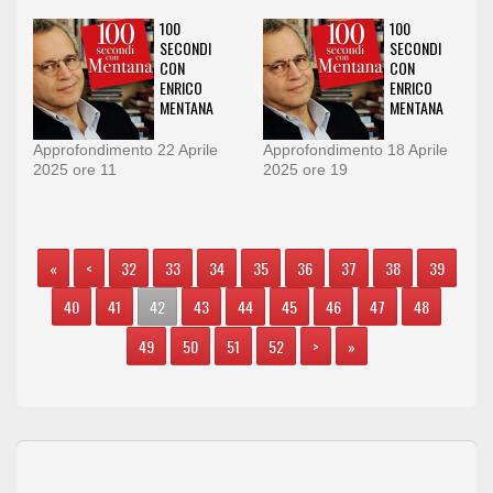
100
100
SECONDI
SECONDI
CON
CON
ENRICO
ENRICO
MENTANA
MENTANA
Approfondimento 22 Aprile
Approfondimento 18 Aprile
2025 ore 11
2025 ore 19
«
<
32
33
34
35
36
37
38
39
40
41
42
43
44
45
46
47
48
49
50
51
52
>
»