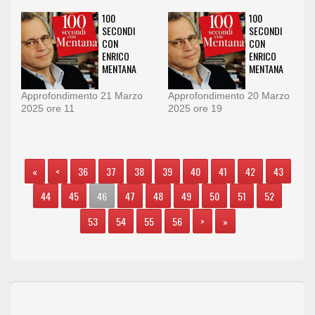
100
100
SECONDI
SECONDI
CON
CON
ENRICO
ENRICO
MENTANA
MENTANA
Approfondimento 21 Marzo
Approfondimento 20 Marzo
2025 ore 11
2025 ore 19
«
<
36
37
38
39
40
41
42
43
44
45
46
47
48
49
50
51
52
53
54
55
56
>
»