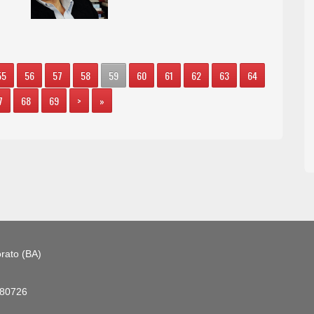
55
56
57
58
59
60
61
62
63
64
7
68
69
>
»
rato (BA)
180726