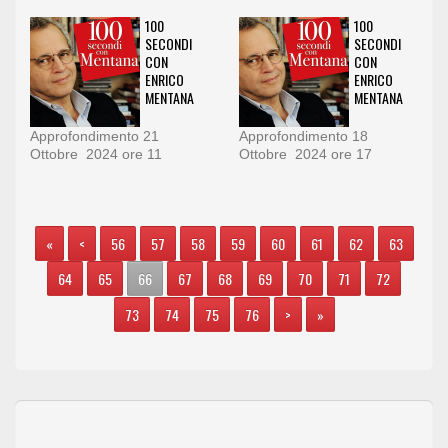
100
100
SECONDI
SECONDI
CON
CON
ENRICO
ENRICO
MENTANA
MENTANA
Approfondimento 21
Approfondimento 18
Ottobre 2024 ore 11
Ottobre 2024 ore 17
«
<
56
57
58
59
60
61
62
63
64
65
66
67
68
69
70
71
72
73
74
75
76
>
»